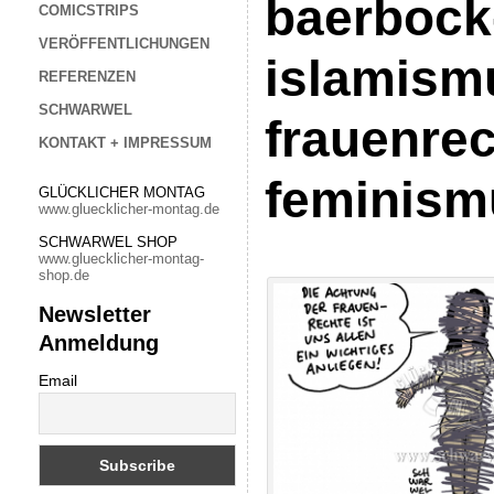
baerbock-
COMICSTRIPS
VERÖFFENTLICHUNGEN
islamismu
REFERENZEN
SCHWARWEL
frauenrec
KONTAKT + IMPRESSUM
feminism
GLÜCKLICHER MONTAG
www.gluecklicher-montag.de
SCHWARWEL SHOP
www.gluecklicher-montag-
shop.de
Newsletter
Anmeldung
Email